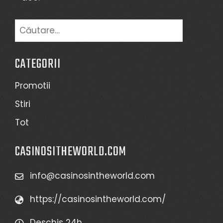
Caută
după:
CATEGORII
Promotii
Stiri
Tot
CASINOSITHEWORLD.COM
info@casinosintheworld.com
https://casinosintheworld.com/
Deschis 24h