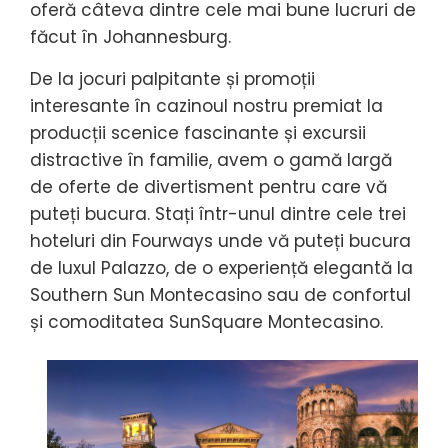
oferă câteva dintre cele mai bune lucruri de
făcut în Johannesburg.
De la jocuri palpitante și promoții
interesante în cazinoul nostru premiat la
producții scenice fascinante și excursii
distractive în familie, avem o gamă largă
de oferte de divertisment pentru care vă
puteți bucura. Stați într-unul dintre cele trei
hoteluri din Fourways unde vă puteți bucura
de luxul Palazzo, de o experiență elegantă la
Southern Sun Montecasino sau de confortul
și comoditatea SunSquare Montecasino.