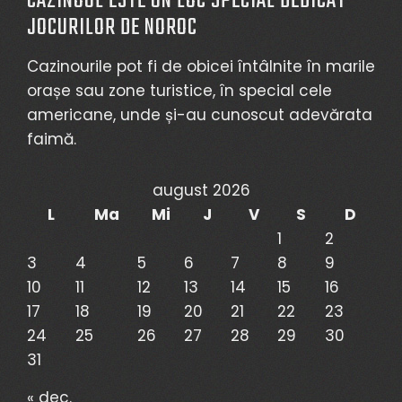
CAZINOUL ESTE UN LOC SPECIAL DEDICAT
JOCURILOR DE NOROC
Cazinourile pot fi de obicei întâlnite în marile
orașe sau zone turistice, în special cele
americane, unde și-au cunoscut adevărata
faimă.
august 2026
L
Ma
Mi
J
V
S
D
1
2
3
4
5
6
7
8
9
10
11
12
13
14
15
16
17
18
19
20
21
22
23
24
25
26
27
28
29
30
31
« dec.