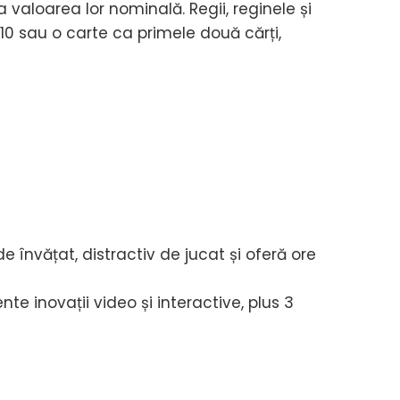
 valoarea lor nominală. Regii, reginele și
 10 sau o carte ca primele două cărți,
e învățat, distractiv de jucat și oferă ore
te inovații video și interactive, plus 3