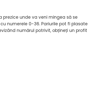
e a prezice unde va veni mingea să se
cu numerele 0-36. Pariurile pot fi plasate
izând numărul potrivit, obțineți un profit