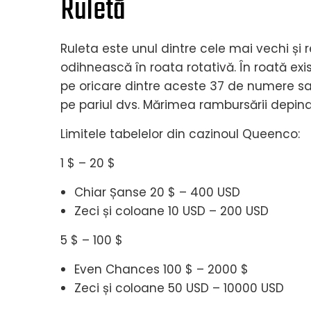
Ruletă
Ruleta este unul dintre cele mai vechi și 
odihnească în roata rotativă. În roată exi
pe oricare dintre aceste 37 de numere sau
pe pariul dvs. Mărimea rambursării depind
Limitele tabelelor din cazinoul Queenco:
1 $ – 20 $
Chiar Șanse 20 $ – 400 USD
Zeci și coloane 10 USD – 200 USD
5 $ – 100 $
Even Chances 100 $ – 2000 $
Zeci și coloane 50 USD – 10000 USD