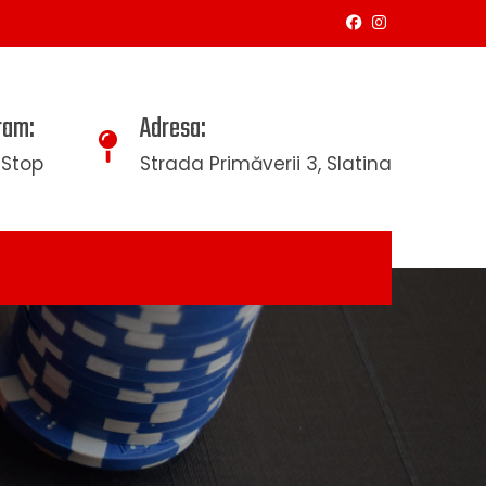
ram:
Adresa:
Stop
Strada Primăverii 3, Slatina