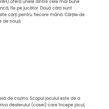
-RAH) oferă unele dintre cele mai bune
că, fie pe jucător. Două cărți sunt
 alte cărți pentru fiecare mână. Cărțile de
e de nouă.
asă de cazino. Scopul jocului este de a
riva dealerului (casei) care începe jocul,