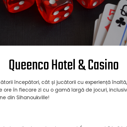
Queenco Hotel & Casino
orii începători, cât și jucătorii cu experiență înaltă
ore în fiecare zi cu o gamă largă de jocuri, inclusiv
e din Sihanoukville!