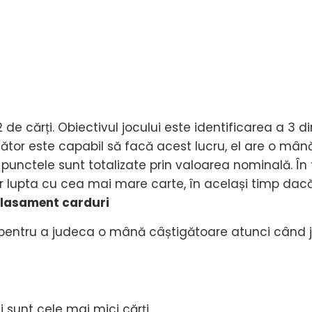
e cărți. Obiectivul jocului este identificarea a 3 d
tor este capabil să facă acest lucru, el are o mână c
nctele sunt totalizate prin valoarea nominală. În tim
or lupta cu cea mai mare carte, în același timp da
lasament carduri
at pentru a judeca o mână câștigătoare atunci când j
ii sunt cele mai mici cărți.