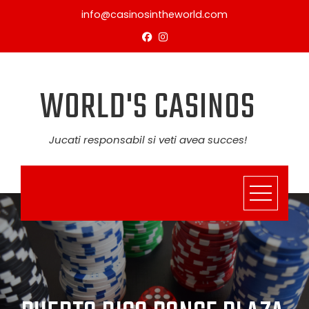
Skip
info@casinosintheworld.com
to
content
WORLD'S CASINOS
Jucati responsabil si veti avea succes!