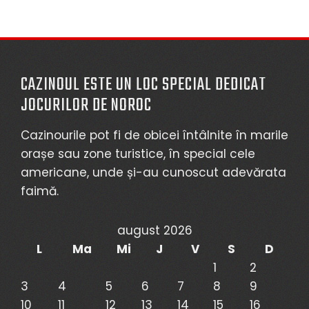
CAZINOUL ESTE UN LOC SPECIAL DEDICAT
JOCURILOR DE NOROC
Cazinourile pot fi de obicei întâlnite în marile
orașe sau zone turistice, în special cele
americane, unde și-au cunoscut adevărata
faimă.
august 2026
L
Ma
Mi
J
V
S
D
1
2
3
4
5
6
7
8
9
10
11
12
13
14
15
16