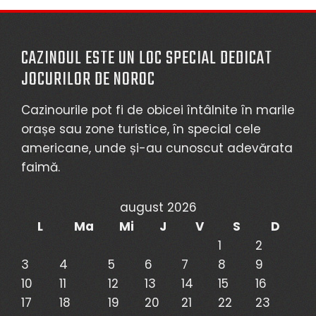
CAZINOUL ESTE UN LOC SPECIAL DEDICAT
JOCURILOR DE NOROC
Cazinourile pot fi de obicei întâlnite în marile
orașe sau zone turistice, în special cele
americane, unde și-au cunoscut adevărata
faimă.
august 2026
L
Ma
Mi
J
V
S
D
1
2
3
4
5
6
7
8
9
10
11
12
13
14
15
16
17
18
19
20
21
22
23