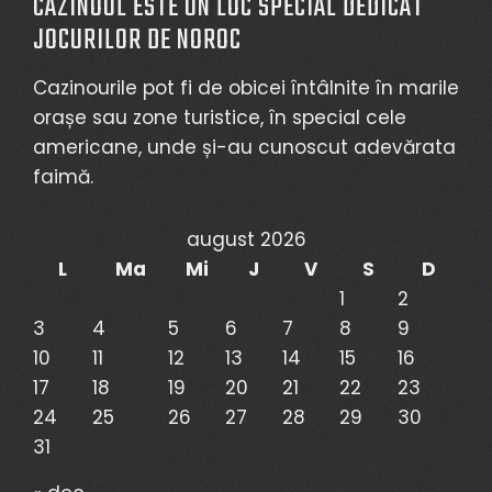
CAZINOUL ESTE UN LOC SPECIAL DEDICAT
JOCURILOR DE NOROC
Cazinourile pot fi de obicei întâlnite în marile
orașe sau zone turistice, în special cele
americane, unde și-au cunoscut adevărata
faimă.
august 2026
L
Ma
Mi
J
V
S
D
1
2
3
4
5
6
7
8
9
10
11
12
13
14
15
16
17
18
19
20
21
22
23
24
25
26
27
28
29
30
31