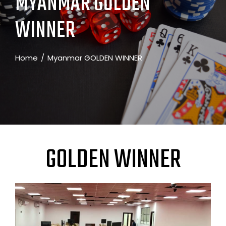
MYANMAR GOLDEN
WINNER
Home
Myanmar GOLDEN WINNER
GOLDEN WINNER