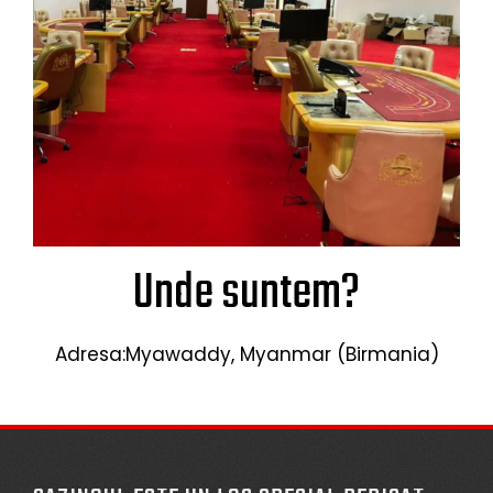
Unde suntem?
Adresa:Myawaddy, Myanmar (Birmania)