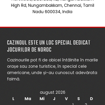
High Rd, Nungambakkam, Chennai, Tamil
Nadu 600034, India
CAZINOUL ESTE UN LOC SPECIAL DEDICAT
JOCURILOR DE NOROC
Cazinourile pot fi de obicei întâlnite în marile
orașe sau zone turistice, în special cele
americane, unde și-au cunoscut adevărata
faimă.
august 2026
L
Ma
Mi
J
V
S
D