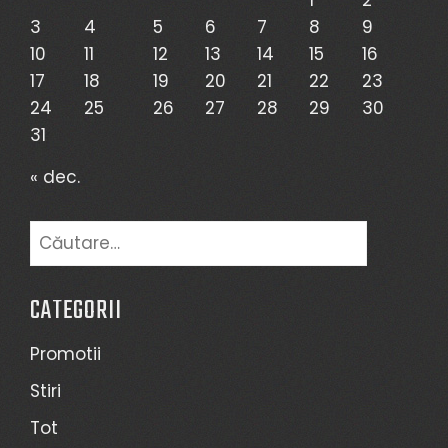
1
2
3
4
5
6
7
8
9
10
11
12
13
14
15
16
17
18
19
20
21
22
23
24
25
26
27
28
29
30
31
« dec.
Caută
după:
CATEGORII
Promotii
Stiri
Tot