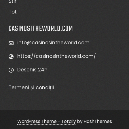
Stiri
Tot
CASINOSITHEWORLD.COM
info@casinosintheworld.com
https://casinosintheworld.com/
Deschis 24h
Termeni și condiții
WordPress Theme - Totally
by HashThemes