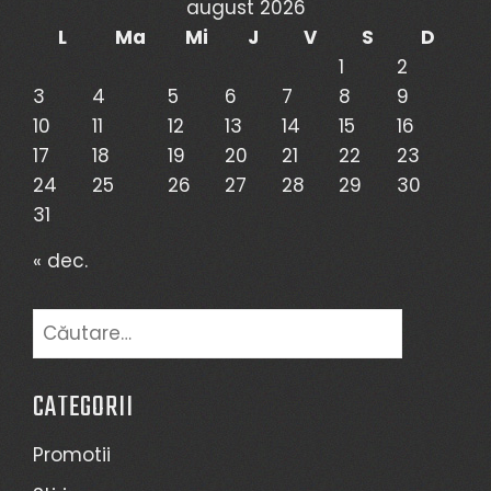
august 2026
L
Ma
Mi
J
V
S
D
1
2
3
4
5
6
7
8
9
10
11
12
13
14
15
16
17
18
19
20
21
22
23
24
25
26
27
28
29
30
31
« dec.
Caută
după:
CATEGORII
Promotii