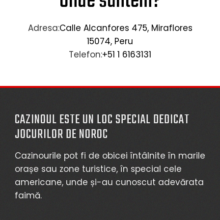
Unde suntem?
Adresa:
Calle Alcanfores 475, Miraflores
15074, Peru
Telefon:
+51 1 6163131
CAZINOUL ESTE UN LOC SPECIAL DEDICAT
JOCURILOR DE NOROC
Cazinourile pot fi de obicei întâlnite în marile
orașe sau zone turistice, în special cele
americane, unde și-au cunoscut adevărata
faimă.