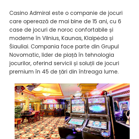
Casino Admiral este o companie de jocuri
care operează de mai bine de 15 ani, cu 6
case de jocuri de noroc confortabile și
moderne în Vilnius, Kaunas, Klaipėda și
Šiauliai. Compania face parte din Grupul
Novomatic, lider de piață în tehnologia
jocurilor, oferind servicii și soluții de jocuri
premium în 45 de țări din întreaga lume.