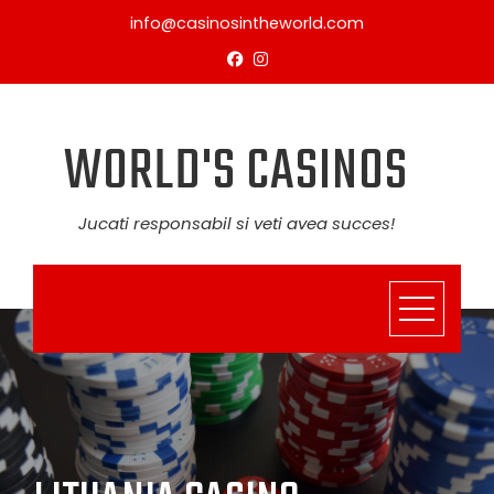
Skip
info@casinosintheworld.com
to
content
WORLD'S CASINOS
Jucati responsabil si veti avea succes!