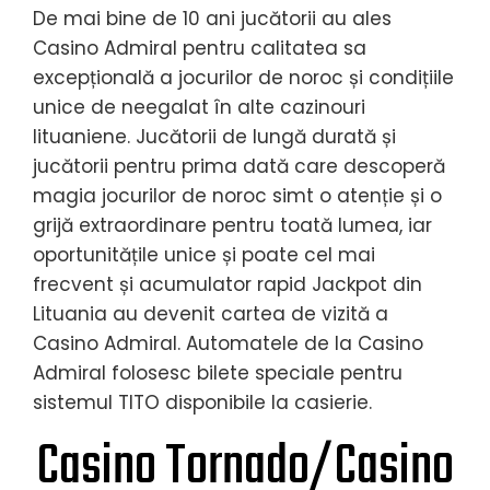
De mai bine de 10 ani jucătorii au ales
Casino Admiral pentru calitatea sa
excepțională a jocurilor de noroc și condițiile
unice de neegalat în alte cazinouri
lituaniene. Jucătorii de lungă durată și
jucătorii pentru prima dată care descoperă
magia jocurilor de noroc simt o atenție și o
grijă extraordinare pentru toată lumea, iar
oportunitățile unice și poate cel mai
frecvent și acumulator rapid Jackpot din
Lituania au devenit cartea de vizită a
Casino Admiral. Automatele de la Casino
Admiral folosesc bilete speciale pentru
sistemul TITO disponibile la casierie.
Casino Tornado/Casino