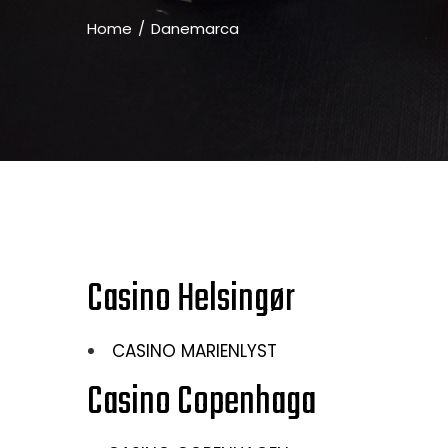
Home
Danemarca
Casino Helsingør
CASINO MARIENLYST
Casino Copenhaga