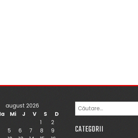
Caută
august 2026
după:
Ma
Mi
J
V
S
D
1
2
CATEGORII
5
6
7
8
9