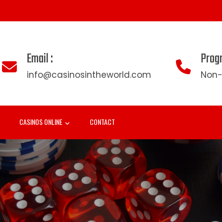
Email :
Prog
info@casinosintheworld.com
Non-
CASINOS ONLINE
CONTACT