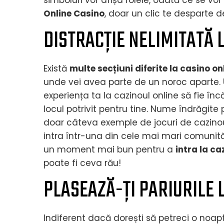
simboluri vor afișa rolele, odată ce se vo
Online Casino
, doar un clic te desparte 
DISTRACȚIE NELIMITATĂ 
Există
multe secțiuni diferite la casino on
unde vei avea parte de un noroc aparte. Un
experiența ta la cazinoul online să fie în
locul potrivit pentru tine. Nume îndrăgit
doar câteva exemple de jocuri de cazinou o
intra într-una din cele mai mari comunită
un moment mai bun pentru a
intra la ca
poate fi ceva rău!
PLASEAZĂ-ȚI PARIURILE 
Indiferent dacă dorești să petreci o noap