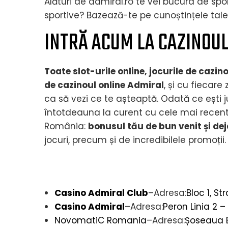
Alături de admiral.ro te vei bucura de spo
sportive? Bazează-te pe cunoștințele tale 
INTRĂ ACUM LA CAZINOUL
Toate slot-urile online, jocurile de cazin
de cazinoul online Admiral
, și cu fiecare
ca să vezi ce te așteaptă. Odată ce ești j
întotdeauna la curent cu cele mai recente
România:
bonusul tău de bun venit și de
jocuri, precum și de incredibilele promoți
Casino Admiral Club
–Adresa:
Bloc 1, S
Casino Admiral
–Adresa:
Peron Linia 2 –
NovomatiC Romania
–Adresa:
Șoseaua B