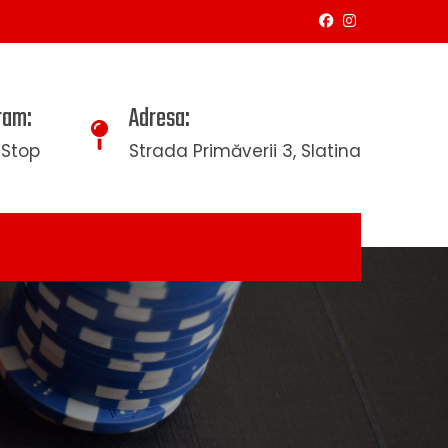
ram:
Adresa:
Stop
Strada Primăverii 3, Slatina