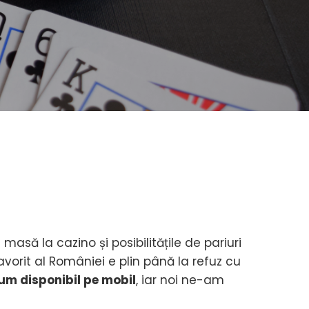
masă la cazino și posibilitățile de pariuri
avorit al României e plin până la refuz cu
um disponibil pe mobil
, iar noi ne-am