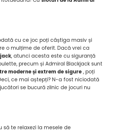
ă întotdeauna! Cu
sloturi de la Admiral
ciodată cu ce joc poți câștiga masiv și
re o mulțime de oferit. Dacă vrei ca
kjack
, atunci acesta este cu siguranță
oulette, precum și Admiral Blackjack sunt
tre moderne și extrem de sigure
, poți
eci, ce mai aștepți? N-a fost niciodată
jucători se bucură zilnic de jocuri nu
 să te relaxezi la mesele de