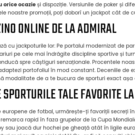
u orice ocazie
și dispoziție. Versiunile de poker și di
asele noastre promoții, poți doborî un jackpot cât de 
ZINO ONLINE DE LA ADMIRAL
ă cu jackpoturile lor: Pe portalul modernizat de pari
uri pe cele mai îndrăgite discipline sportive și tur
e conducă spre câștiguri senzaționale. Procentele no
ți adaptezi portofoliul în mod constant. Deceniile de 
nă modalitate de a te bucura de sporturi exact așa 
E SPORTURILE TALE FAVORITE L
le europene de fotbal, urmărește-ți favoriții secreți î
remarca rapid în faza grupelor de la Cupa Mondială.
y sau joacă dur hochei pe gheață atât în ligile euro