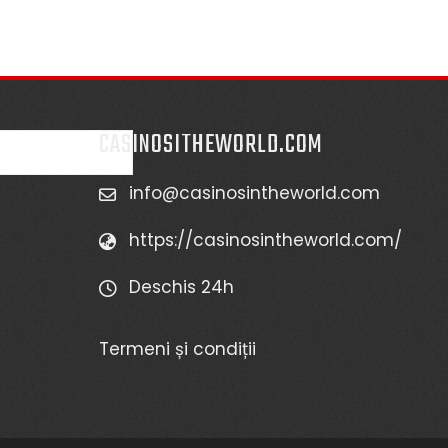
CASINOSITHEWORLD.COM
info@casinosintheworld.com
https://casinosintheworld.com/
Deschis 24h
Termeni și condiții