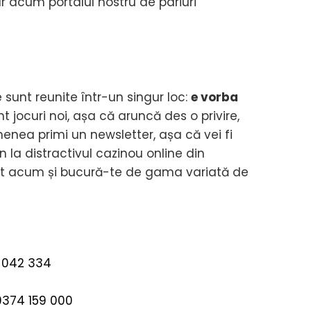
ar acum portalul nostru de pariuri
te sunt reunite într-un singur loc:
e vorba
t jocuri noi, așa că aruncă des o privire,
menea primi un newsletter, așa că vei fi
la distractivul cazinou online din
cont acum și bucură-te de gama variată de
 042 334
0374 159 000