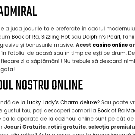
 ADMIRAL
a juca jocurile tale preferate în cadrul modernulu
ecum
Book of Ra
,
Sizzling Hot
sau
Dolphin’s Pearl
, fani
ogresive și bonusurile masive.
Acest
casino online
ar
 în fotoliul de acasă sau în timp ce eșți pe drum. De
n fiecare zi a săptămânii! Nu trebuie să descarci nim
 gata!
OUL NOSTRU ONLINE
londă de la
Lucky Lady’s Charm deluxe
? Sau poate vre
e gustul tău, poți descoperi comori la
Book of Ra Ma
le ca la aparate de la cazinoul online sunt pe cât de 
um
Jocuri Gratuite, rotiri gratuite, selecția premiul