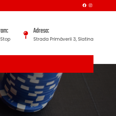
ram:
Adresa:
Stop
Strada Primăverii 3, Slatina