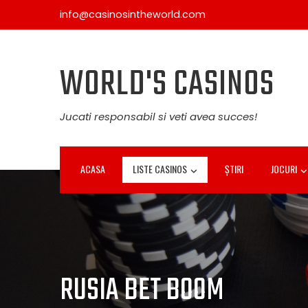
Skip
info@casinosintheworld.com
to
content
WORLD'S CASINOS
Jucati responsabil si veti avea succes!
ACASA
LISTE CASINOS
ȘTIRI
JOCURI
RUSIA BET BOOM