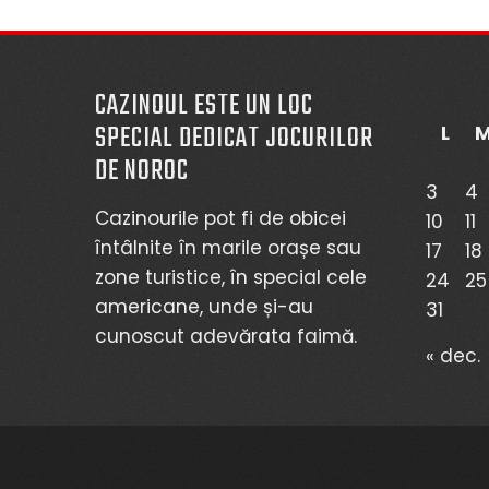
CAZINOUL ESTE UN LOC
SPECIAL DEDICAT JOCURILOR
L
DE NOROC
3
4
Cazinourile pot fi de obicei
10
11
întâlnite în marile orașe sau
17
18
zone turistice, în special cele
24
25
americane, unde și-au
31
cunoscut adevărata faimă.
« dec.