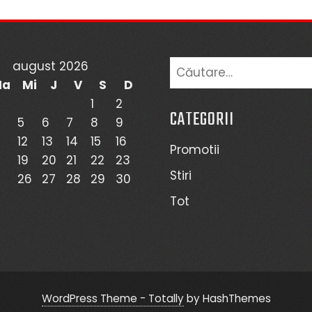
Caută
august 2026
după:
Ma
Mi
J
V
S
D
1
2
CATEGORII
5
6
7
8
9
12
13
14
15
16
Promotii
19
20
21
22
23
Stiri
26
27
28
29
30
Tot
WordPress Theme - Totally
by HashThemes