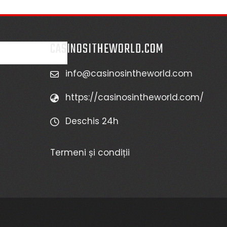
CASINOSITHEWORLD.COM
info@casinosintheworld.com
https://casinosintheworld.com/
Deschis 24h
Termeni și condiții