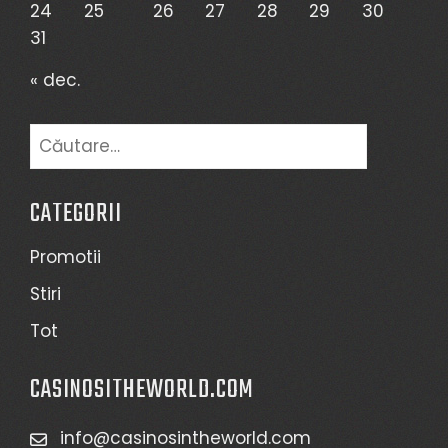
24
25
26
27
28
29
30
31
« dec.
Caută
după:
CATEGORII
Promotii
Stiri
Tot
CASINOSITHEWORLD.COM
info@casinosintheworld.com