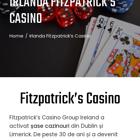
IRLANDA FITZPATRICK’S
CASINO
Home
Irlanda Fitzpatrick’s Casino
Fitzpatrick’s Casino
Fitzpatrick’s Casino Group Ireland a
activat
șase cazinouri
din Dublin și
Limerick. De peste 30 de ani și a devenit