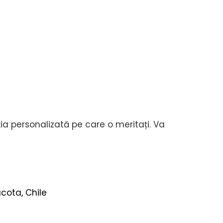
nția personalizată pe care o meritați. Va
acota, Chile