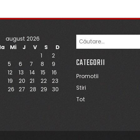
Caută
august 2026
după:
Ma
Mi
J
V
S
D
1
2
CATEGORII
5
6
7
8
9
12
13
14
15
16
Promotii
19
20
21
22
23
Stiri
26
27
28
29
30
Tot