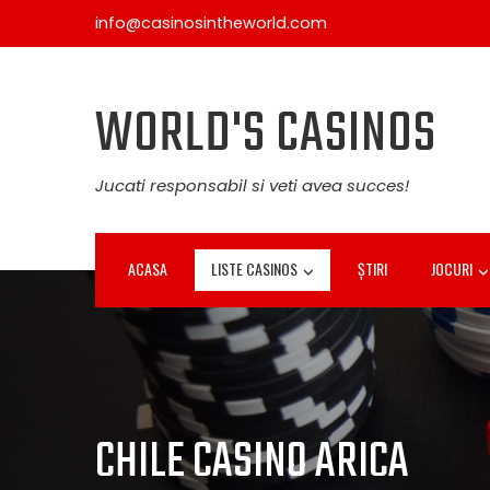
Skip
info@casinosintheworld.com
to
content
WORLD'S CASINOS
Jucati responsabil si veti avea succes!
ACASA
LISTE CASINOS
ȘTIRI
JOCURI
CHILE CASINO ARICA