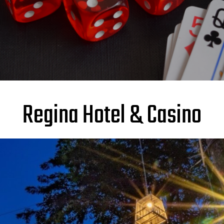
Regina Hotel & Casino