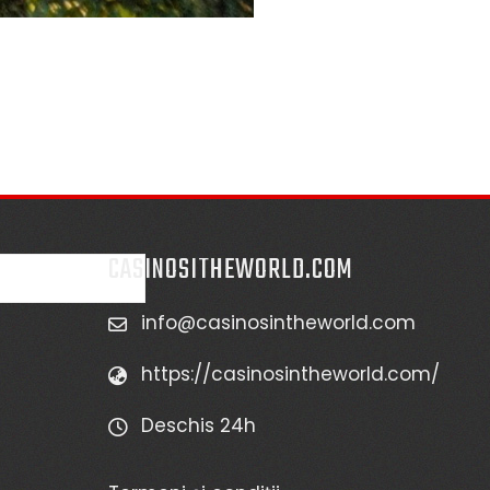
CASINOSITHEWORLD.COM
info@casinosintheworld.com
https://casinosintheworld.com/
Deschis 24h