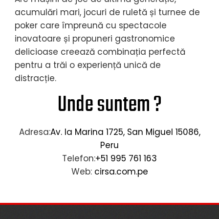
acumulări mari, jocuri de ruletă și turnee de
poker care împreună cu spectacole
inovatoare și propuneri gastronomice
delicioase creează combinația perfectă
pentru a trăi o experiență unică de
distracție.
Unde suntem ?
Adresa:
Av. la Marina 1725, San Miguel 15086,
Peru
Telefon:
+51 995 761 163
Web:
cirsa.com.pe