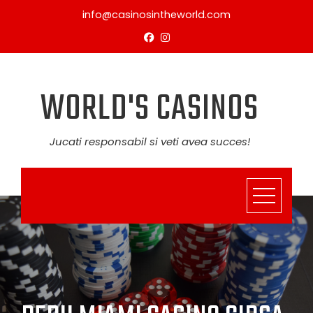
Skip
info@casinosintheworld.com
to
content
WORLD'S CASINOS
Jucati responsabil si veti avea succes!