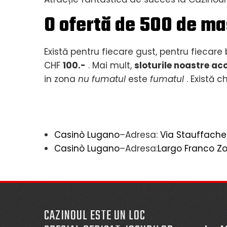
O ofertă de 500 de maș
Există pentru fiecare gust, pentru fiecare
CHF
100.-
. Mai mult,
sloturile noastre a
in zona
nu fumatul
este
fumatul
. Există c
Casinò Lugano
–Adresa:
Via Stauffacher
Casinò Lugano
–Adresa:
Largo Franco Zor
CAZINOUL ESTE UN LOC