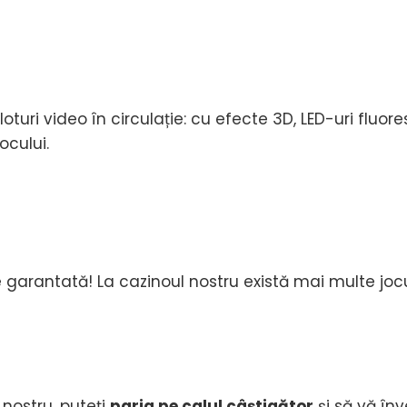
loturi video în circulație: cu efecte 3D, LED-uri fluo
ocului.
te garantată! La cazinoul nostru există mai multe jo
 nostru, puteți
paria pe calul câștigător
și să vă înv