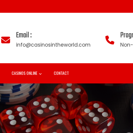
Email :
Prog
info@casinosintheworld.com
Non-
CASINOS ONLINE
CONTACT