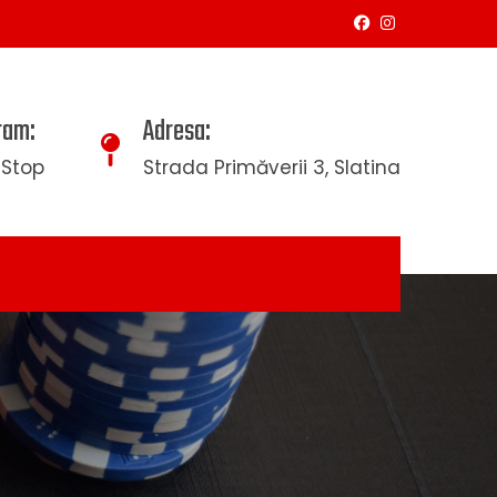
ram:
Adresa:
Stop
Strada Primăverii 3, Slatina