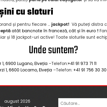
ini cu sloturi
 brand și pentru fiecare …
jackpot!
Vă puteți distra 
cceptă
atât bancnote în franceză, cât și în euro
!
Fan
hiar și 18 jackpot-uri active! Toate sloturile sunt ec
Unde suntem?
 1, 6900 Lugano, Elveția
–Telefon:
+41 91 973 71 11
zi 1, 6600 Locarno, Elveția
–Telefon:
+41 91 756 30 30
Caută
august 2026