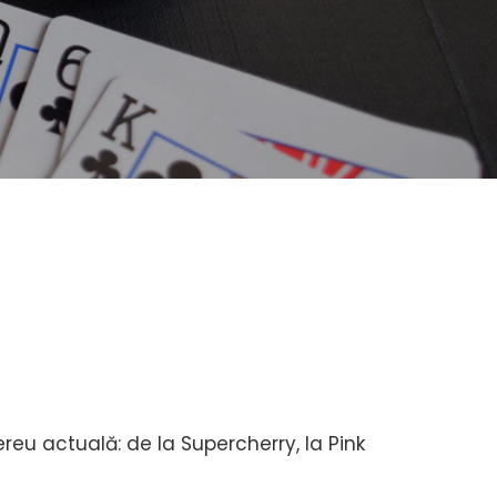
reu actuală: de la Supercherry, la Pink