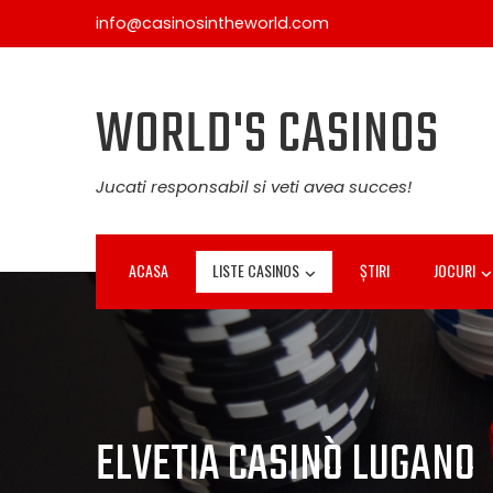
Skip
info@casinosintheworld.com
to
content
WORLD'S CASINOS
Jucati responsabil si veti avea succes!
ACASA
LISTE CASINOS
ȘTIRI
JOCURI
ELVETIA CASINÒ LUGANO