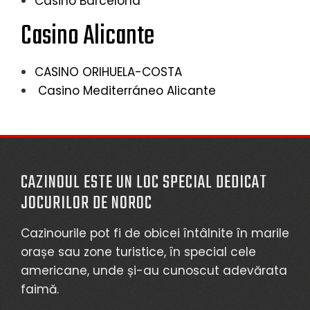
Casino Barcelona
Casino Alicante
CASINO ORIHUELA-COSTA
Casino Mediterráneo Alicante
CAZINOUL ESTE UN LOC SPECIAL DEDICAT
JOCURILOR DE NOROC
Cazinourile pot fi de obicei întâlnite în marile
orașe sau zone turistice, în special cele
americane, unde și-au cunoscut adevărata
faimă.