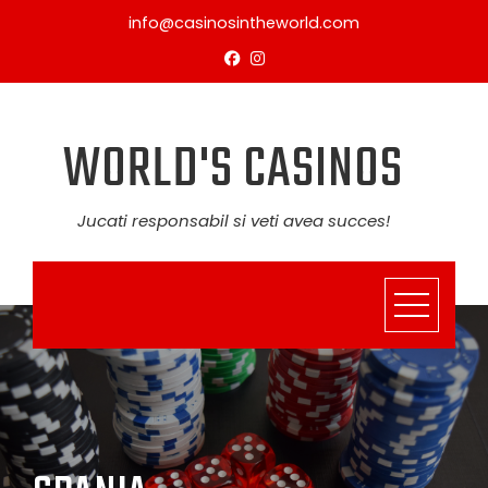
Skip
info@casinosintheworld.com
to
content
WORLD'S CASINOS
Jucati responsabil si veti avea succes!