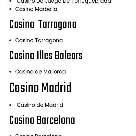
Casino De Juego De Torrequebrada
Casino Marbella
Casino Tarragona
Casino Tarragona
Casino Illes Balears
Casino de Mallorca
Casino Madrid
Casino de Madrid
Casino Barcelona