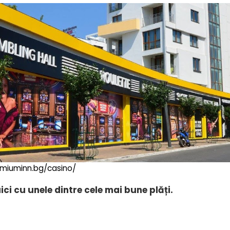
emiuminn.bg/casino/
ici cu unele dintre cele mai bune plăți.