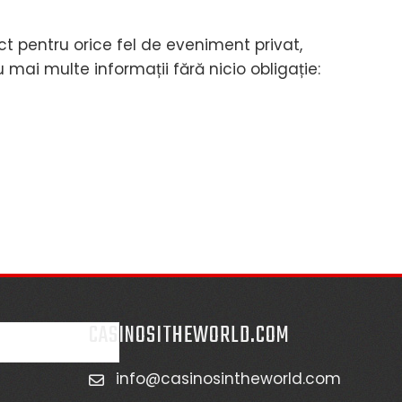
ect pentru orice fel de eveniment privat,
 mai multe informații fără nicio obligație:
CASINOSITHEWORLD.COM
info@casinosintheworld.com