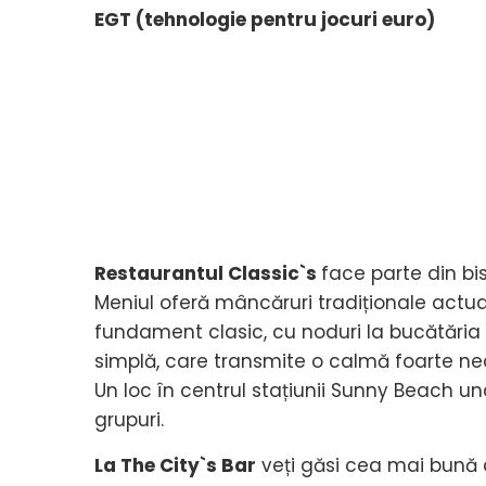
EGT (tehnologie pentru jocuri euro)
Restaurantul Classic`s
face parte din bis
Meniul oferă mâncăruri tradiționale actu
fundament clasic, cu noduri la bucătăria 
simplă, care transmite o calmă foarte nec
Un loc în centrul stațiunii Sunny Beach un
grupuri.
La The City`s Bar
veți găsi cea mai bună a