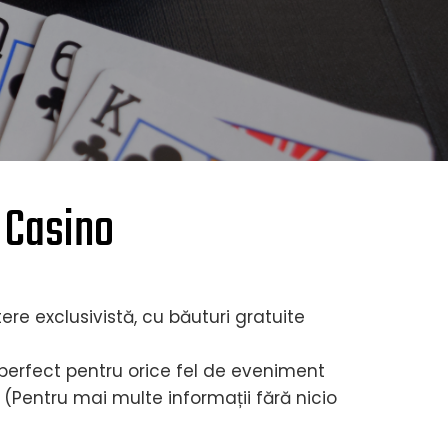
 Casino
tere exclusivistă, cu băuturi gratuite
l perfect pentru orice fel de eveniment
. (Pentru mai multe informații fără nicio