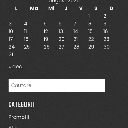
august 2026
L
Ma
Mi
J
V
S
D
1
2
3
4
5
6
7
8
9
10
11
12
13
14
15
16
17
18
19
20
21
22
23
24
25
26
27
28
29
30
31
« dec.
Caută
după:
CATEGORII
Promotii
Stiri