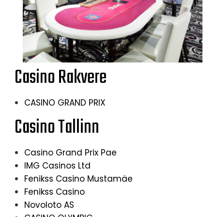
Casino Rakvere
CASINO GRAND PRIX
Casino Tallinn
Casino Grand Prix Pae
IMG Casinos Ltd
Fenikss Casino Mustamäe
Fenikss Casino
Novoloto AS