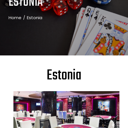
ESTONIA
Home
Estonia
Estonia