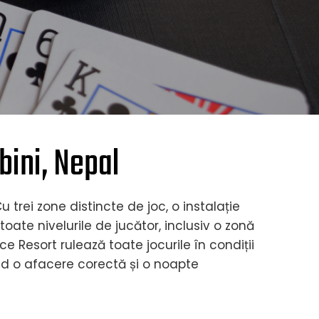
bini, Nepal
u trei zone distincte de joc, o instalație
toate nivelurile de jucător, inclusiv o zonă
ce Resort rulează toate jocurile în condiții
ând o afacere corectă și o noapte