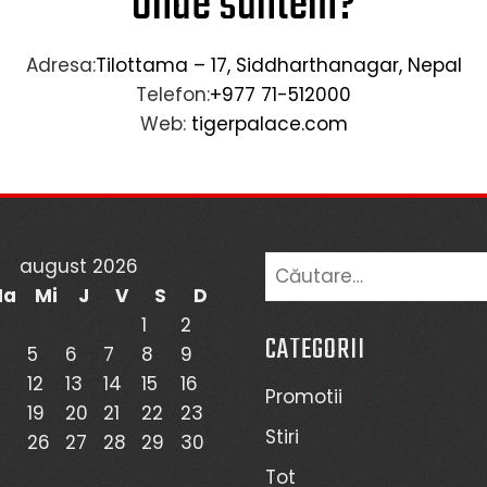
Unde suntem?
Adresa:
Tilottama – 17, Siddharthanagar, Nepal
Telefon:
+977 71-512000
Web:
tigerpalace.com
Caută
august 2026
după:
Ma
Mi
J
V
S
D
1
2
CATEGORII
5
6
7
8
9
12
13
14
15
16
Promotii
19
20
21
22
23
Stiri
26
27
28
29
30
Tot