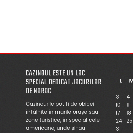
CAZINOUL ESTE UN LOC
SPECIAL DEDICAT JOCURILOR
L
DE NOROC
3
4
Cazinourile pot fi de obicei
10
11
întâlnite în marile orașe sau
17
18
zone turistice, în special cele
24
25
americane, unde și-au
31