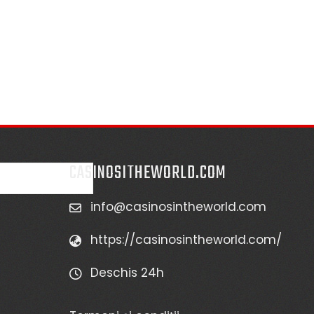
CASINOSITHEWORLD.COM
info@casinosintheworld.com
https://casinosintheworld.com/
Deschis 24h