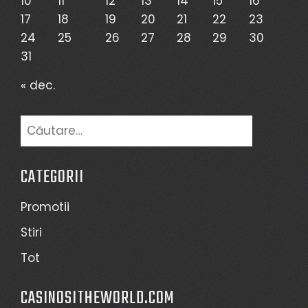
10
11
12
13
14
15
16
17
18
19
20
21
22
23
24
25
26
27
28
29
30
31
« dec.
Caută
după:
CATEGORII
Promotii
Stiri
Tot
CASINOSITHEWORLD.COM