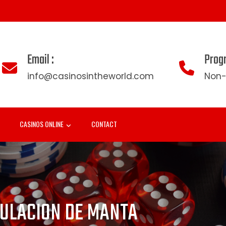
Email :
Prog
info@casinosintheworld.com
Non-
CASINOS ONLINE
CONTACT
PULACION DE MANTA