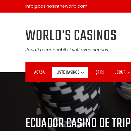
Skip
info@casinosintheworld.com
to
content
WORLD'S CASINOS
Jucati responsabil si veti avea succes!
ACASA
LISTE CASINOS
ȘTIRI
JOCURI
ECUADOR CASINO DE TRI