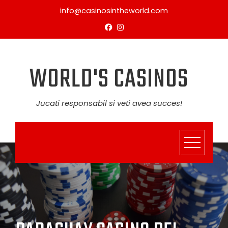
Skip
info@casinosintheworld.com
to
content
WORLD'S CASINOS
Jucati responsabil si veti avea succes!