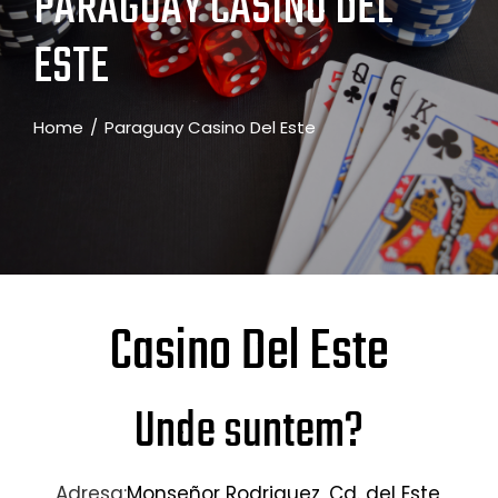
PARAGUAY CASINO DEL
ESTE
Home
Paraguay Casino Del Este
Casino Del Este
Unde suntem?
Adresa:
Monseñor Rodriguez, Cd. del Este,