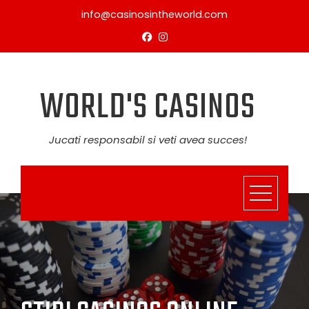
Skip
info@casinosintheworld.com
to
content
WORLD'S CASINOS
Jucati responsabil si veti avea succes!