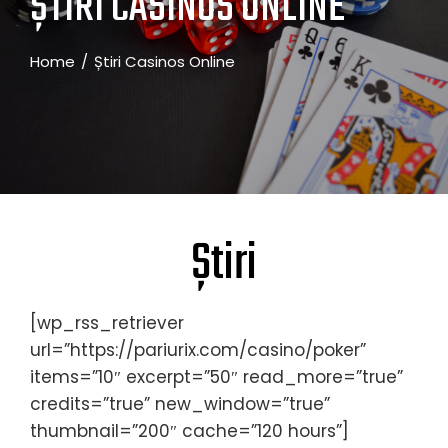
ȘTIRI CASINOS ONLINE
Home
Știri Casinos Online
Știri
[wp_rss_retriever
url=”https://pariurix.com/casino/poker”
items=”10″ excerpt=”50″ read_more=”true”
credits=”true” new_window=”true”
thumbnail=”200″ cache=”120 hours”]