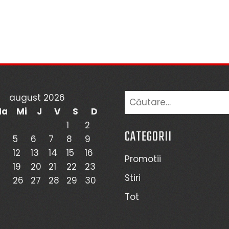
Caută
august 2026
după:
Ma
Mi
J
V
S
D
1
2
CATEGORII
5
6
7
8
9
12
13
14
15
16
Promotii
19
20
21
22
23
Stiri
26
27
28
29
30
Tot