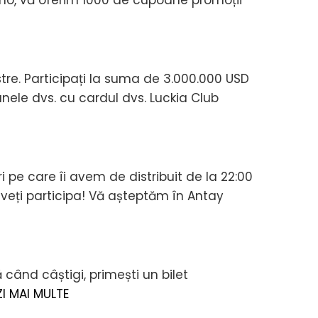
sino, vă oferim 1000 de cupoane promoții
stre. Participați la suma de 3.000.000 USD
anele dvs. cu cardul dvs. Luckia Club
i pe care îi avem de distribuit de la 22:00
 veți participa! Vă așteptăm în Antay
 când câștigi, primești un bilet
ZI MAI MULTE