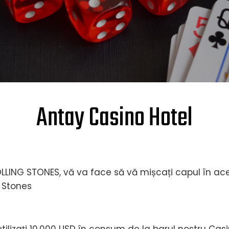
Antay Casino Hotel
LING STONES, vă va face să vă mișcați capul în aceas
t Stones