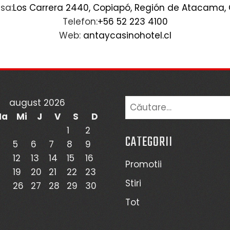
sa:
Los Carrera 2440, Copiapó, Región de Atacama, 
Telefon:
+56 52 223 4100
Web:
antaycasinohotel.cl
Caută
august 2026
după:
Ma
Mi
J
V
S
D
1
2
CATEGORII
5
6
7
8
9
12
13
14
15
16
Promotii
19
20
21
22
23
Stiri
26
27
28
29
30
Tot