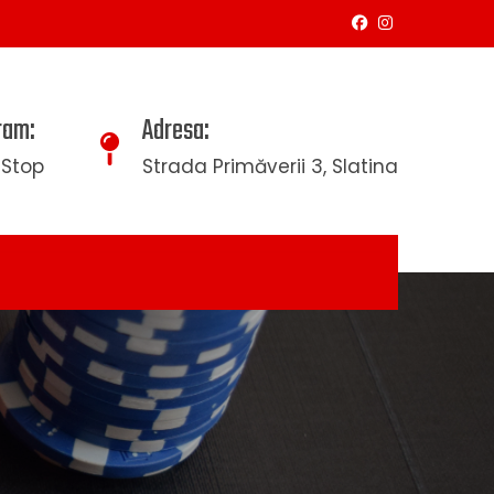
ram:
Adresa:
Stop
Strada Primăverii 3, Slatina