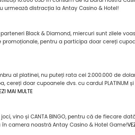
utilizați 10.000 USD în consum de la barul nostru Ca
u urmează distracția la Antay Casino & Hotel!
 parteneri Black & Diamond, miercuri sunt zilele voa
ite promoționale, pentru a participa doar cereți cupo
ru al platinei, nu puteți rata cei 2.000.000 de dolar
ipa, cereți doar cupoanele dvs. cu cardul PLATINUM și
EZI MAI MULTE
 joci, vino și CANTA BINGO, pentru că de fiecare dată
ția în camera noastră Antay Casino & Hotel Game!
VE