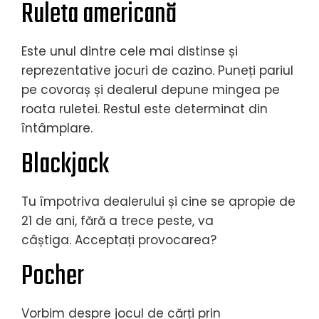
Ruleta americană
Este unul dintre cele mai distinse și
reprezentative jocuri de cazino. Puneți pariul
pe covoraș și dealerul depune mingea pe
roata ruletei. Restul este determinat din
întâmplare.
Blackjack
Tu împotriva dealerului și cine se apropie de
21 de ani, fără a trece peste, va
câștiga. Acceptați provocarea?
Pocher
Vorbim despre jocul de cărți prin