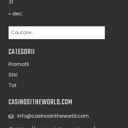
31
« dec.
Caută
după:
CATEGORII
Promotii
Stiri
Tot
CASINOSITHEWORLD.COM
info@casinosintheworld.com