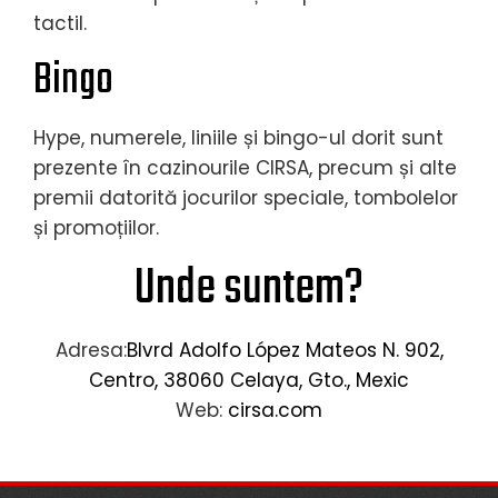
tactil.
Bingo
Hype, numerele, liniile și bingo-ul dorit sunt
prezente în cazinourile CIRSA, precum și alte
premii datorită jocurilor speciale, tombolelor
și promoțiilor.
Unde suntem?
Adresa:
Blvrd Adolfo López Mateos N. 902,
Centro, 38060 Celaya, Gto., Mexic
Web:
cirsa.com