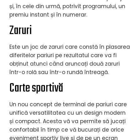
și, în cele din urmă, potrivit programului, un
premiu instant și în numerar.
Zaruri
Este un joc de zaruri care constă în plasarea
diferitelor pariuri pe rezultatul care va fi
obținut atunci când aruncați două zaruri
într-o rolă sau într-o rundă întreagă.
Carte sportivă
Un nou concept de terminal de pariuri care
unifică versatilitatea cu un design modern
și compact. Acesta vă va permite să jucați
confortabil în timp ce vă bucurați de orice
eveniment sportiv live și de pe un ecran