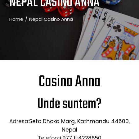
NEPAL CASINO ANNA
Home
Nepal Casino Anna
Casino Anna
Unde suntem?
Adresa:
Seto Dhoka Marg, Kathmandu 44600,
Nepal
Telefon:
+977 1-4228650