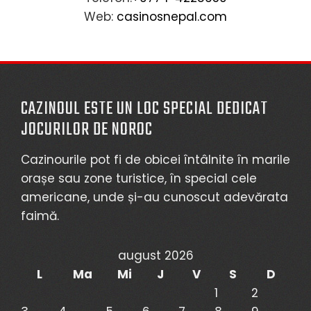
Web:
casinosnepal.com
CAZINOUL ESTE UN LOC SPECIAL DEDICAT
JOCURILOR DE NOROC
Cazinourile pot fi de obicei întâlnite în marile
orașe sau zone turistice, în special cele
americane, unde și-au cunoscut adevărata
faimă.
august 2026
L
Ma
Mi
J
V
S
D
1
2