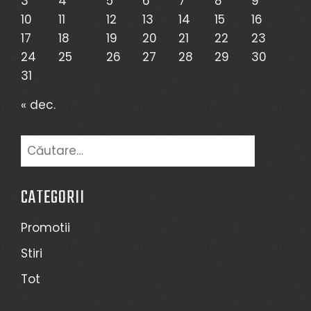
3
4
5
6
7
8
9
10
11
12
13
14
15
16
17
18
19
20
21
22
23
24
25
26
27
28
29
30
31
« dec.
Caută
după:
CATEGORII
Promotii
Stiri
Tot