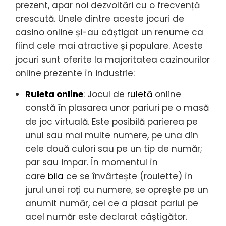
prezent, apar noi dezvoltări cu o frecvență
crescută. Unele dintre aceste jocuri de
casino online și-au câștigat un renume ca
fiind cele mai atractive și populare. Aceste
jocuri sunt oferite la majoritatea cazinourilor
online prezente în industrie:
Ruleta online
: Jocul de
ruletă
online
constă în plasarea unor pariuri pe o masă
de joc virtuală. Este posibilă parierea pe
unul sau mai multe numere, pe una din
cele două culori sau pe un tip de număr;
par sau impar. În momentul în
care
bila
ce se învârtește (roulette) în
jurul unei roți cu numere, se oprește pe un
anumit număr, cel ce a plasat pariul pe
acel număr este declarat câștigător.