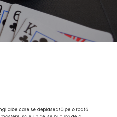
ingi albe care se deplasează pe o roată
tmosferei sale unice, se bucură de o