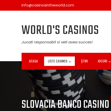
Skip
info@casinosintheworld.com
to
content
WORLD'S CASINOS
Jucati responsabil si veti avea succes!
ACASA
LISTE CASINOS
ȘTIRI
JOCURI
SLOVACIA BANCO CASINO