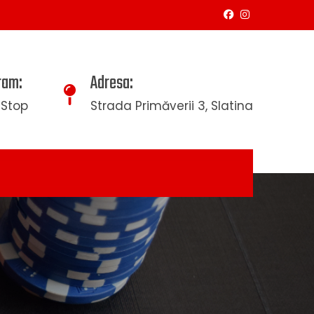
ram:
Adresa:
Stop
Strada Primăverii 3, Slatina