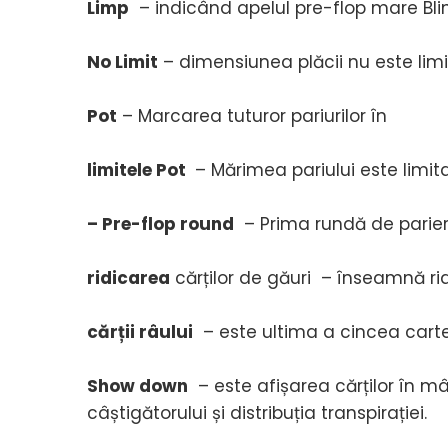
Limp
– indicând apelul pre-flop mare Bli
No Limit
– dimensiunea plăcii nu este lim
Pot
– Marcarea tuturor pariurilor în
limitele Pot
– Mărimea pariului este limi
– Pre-flop round
– Prima rundă de parier
ridicarea
cărților de găuri – înseamnă ri
cărții râului
– este ultima a cincea car
Show down
– este afișarea cărților în m
câștigătorului și distribuția transpirației.