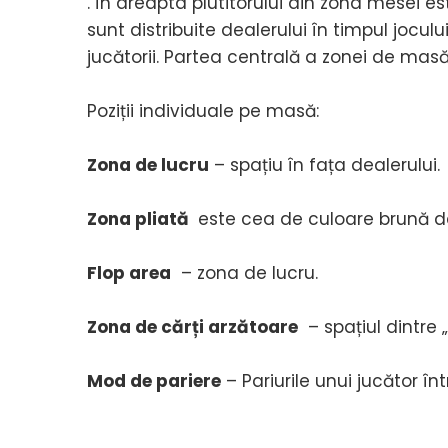
. În dreapta plutitorului din zona mesei est
sunt distribuite dealerului în timpul jocu
jucătorii. Partea centrală a zonei de masă
Poziții individuale pe masă:
Zona de lucru
– spațiu în fața dealerului.
Zona pliată
este cea de culoare brună de 
Flop area
– zona de lucru.
Zona de cărți arzătoare
– spațiul dintre 
Mod de pariere
– Pariurile unui jucător în