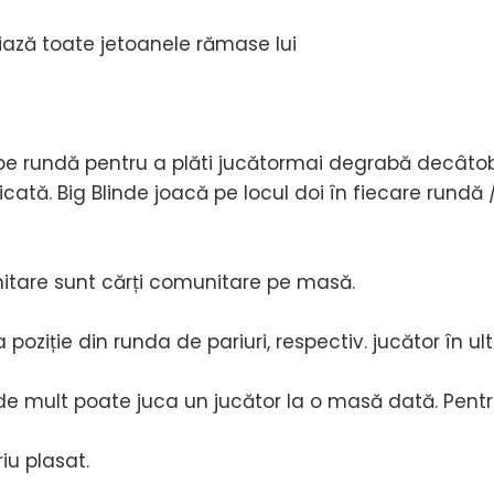
iază toate jetoanele rămase lui
pe rundă pentru a plăti jucătormai degrabă decâtobț
icată. Big Blinde joacă pe locul doi în fiecare rundă
tare sunt cărți comunitare pe masă.
poziție din runda de pariuri, respectiv. jucător în ult
e mult poate juca un jucător la o masă dată. Pentru
iu plasat.