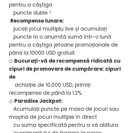
pentru a câștiga
puncte duble !
Recompense lunare:
jucați jocul multiplu live și acumulați
puncte la o anumită sumă într-o lună
pentru a câștiga jetoane promoționale de
până la 10000 USD gratuit.
◇
Bucurați-vă de recompensă ridicată cu
cipuri de promovare de cumpărare: cipuri
de
achiziție de 10.000 USD, primiți
recompense de până la 1.2%.
◇
Paradise Jackpot:
Acumulați puncte pe masa de jocuri sau
mașină de jocuri multiple în direct
cu suma specificată pentru a vă alătura