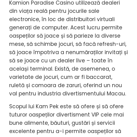
Kamion Paradise Casino utilizează dealeri
din viața reală pentru jocurile sale
electronice, în loc de distribuitori virtuali
generați de computer. Acest lucru permite
oaspeților să joace și să parieze la diverse
mese, să schimbe jocuri, să facă refresh-uri,
să joace împotriva a nenumăraților invitați și
să se joace cu un dealer live – toate în
același terminal. Există, de asemenea, o
varietate de jocuri, cum ar fi baccarat,
ruletă și comoara de zaruri, oferind un nou
val pentru industria divertismentului Macau.
Scopul lui Kam Pek este să ofere și să ofere
tuturor oaspeților divertisment VIP cele mai
bune alimente, băuturi, gustări și servicii
excelente pentru a-i permite oaspeților să