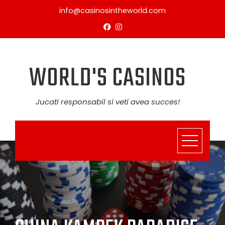
Skip
info@casinosintheworld.com
to
content
WORLD'S CASINOS
Jucati responsabil si veti avea succes!