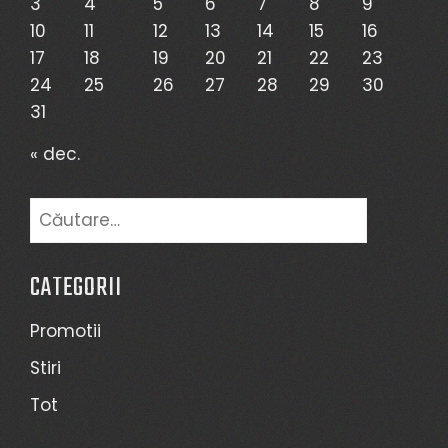
3
4
5
6
7
8
9
10
11
12
13
14
15
16
17
18
19
20
21
22
23
24
25
26
27
28
29
30
31
« dec.
Caută
după:
CATEGORII
Promotii
Stiri
Tot