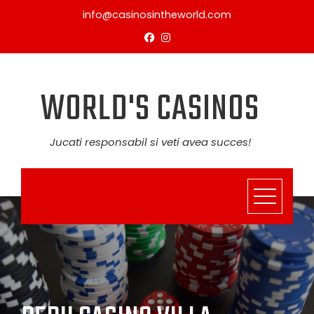
Skip
info@casinosintheworld.com
to
content
WORLD'S CASINOS
Jucati responsabil si veti avea succes!