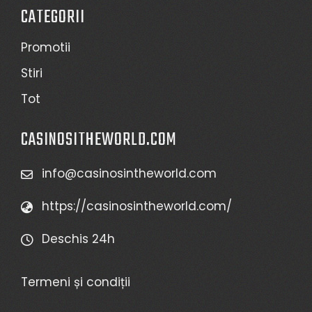
CATEGORII
Promotii
Stiri
Tot
CASINOSITHEWORLD.COM
info@casinosintheworld.com
https://casinosintheworld.com/
Deschis 24h
Termeni și condiții