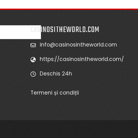
CASINOSITHEWORLD.COM
info@casinosintheworld.com
https://casinosintheworld.com/
Deschis 24h
Termeni și condiții