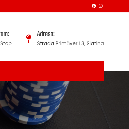
ram:
Adresa:
Stop
Strada Primăverii 3, Slatina