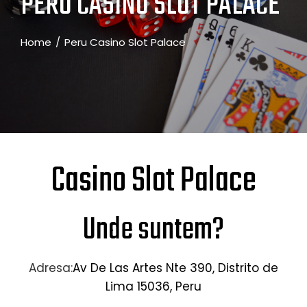
PERU CASINO SLOT PALACE
Home
Peru Casino Slot Palace
Casino Slot Palace
Unde suntem?
Adresa:
Av De Las Artes Nte 390, Distrito de
Lima 15036, Peru