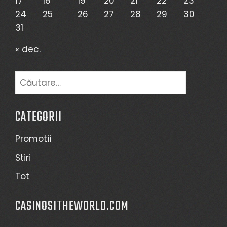
17
18
19
20
21
22
23
24
25
26
27
28
29
30
31
« dec.
Caută
după:
CATEGORII
Promotii
Stiri
Tot
CASINOSITHEWORLD.COM