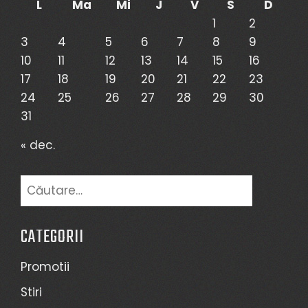
L
Ma
Mi
J
V
S
D
1
2
3
4
5
6
7
8
9
10
11
12
13
14
15
16
17
18
19
20
21
22
23
24
25
26
27
28
29
30
31
« dec.
Caută
după:
CATEGORII
Promotii
Stiri