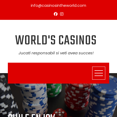
Skip
info@casinosintheworld.com
to
content
WORLD'S CASINOS
Jucati responsabil si veti avea succes!