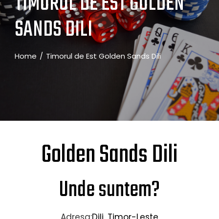
TIMORUL DE EST GOLDEN
SANDS DILI
Home
Timorul de Est Golden Sands Dili
Golden Sands Dili
Unde suntem?
Adresa:
Dili, Timor-Leste