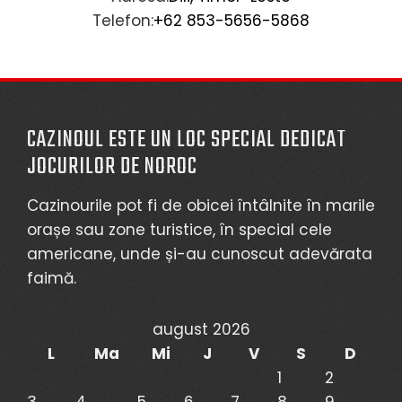
Telefon:
+62 853-5656-5868
CAZINOUL ESTE UN LOC SPECIAL DEDICAT
JOCURILOR DE NOROC
Cazinourile pot fi de obicei întâlnite în marile
orașe sau zone turistice, în special cele
americane, unde și-au cunoscut adevărata
faimă.
august 2026
L
Ma
Mi
J
V
S
D
1
2