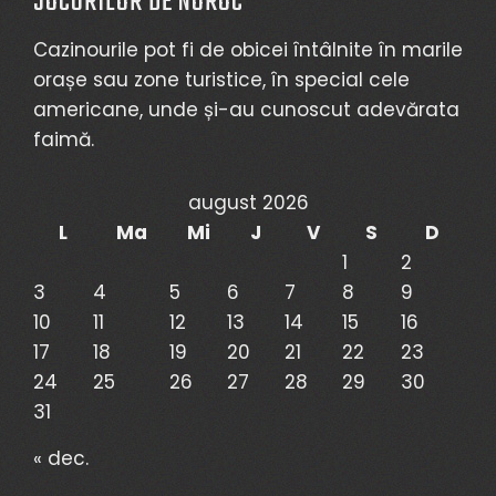
JOCURILOR DE NOROC
Cazinourile pot fi de obicei întâlnite în marile
orașe sau zone turistice, în special cele
americane, unde și-au cunoscut adevărata
faimă.
august 2026
L
Ma
Mi
J
V
S
D
1
2
3
4
5
6
7
8
9
10
11
12
13
14
15
16
17
18
19
20
21
22
23
24
25
26
27
28
29
30
31
« dec.