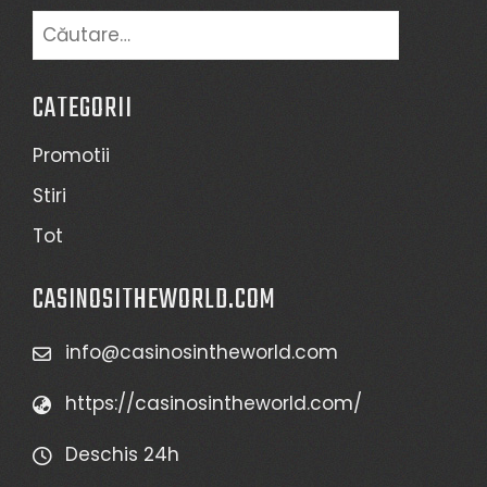
Caută
după:
CATEGORII
Promotii
Stiri
Tot
CASINOSITHEWORLD.COM
info@casinosintheworld.com
https://casinosintheworld.com/
Deschis 24h