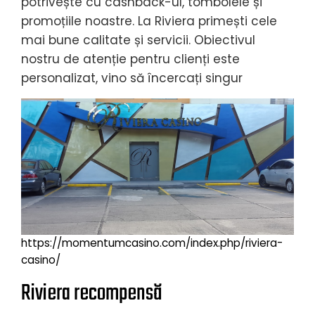
potrivește cu cashback-ul, tombolele și
promoțiile noastre. La Riviera primești cele
mai bune calitate și servicii. Obiectivul
nostru de atenție pentru clienți este
personalizat, vino să încercați singur
https://momentumcasino.com/index.php/riviera-
casino/
Riviera recompensă