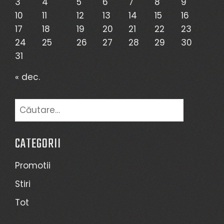
3
4
5
6
7
8
9
10
11
12
13
14
15
16
17
18
19
20
21
22
23
24
25
26
27
28
29
30
31
« dec.
Caută
după:
CATEGORII
Promotii
Stiri
Tot