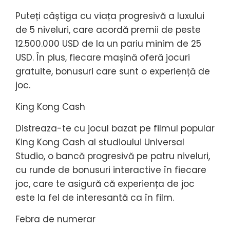
Puteți câștiga cu viața progresivă a luxului
de 5 niveluri, care acordă premii de peste
12.500.000 USD de la un pariu minim de 25
USD. În plus, fiecare mașină oferă jocuri
gratuite, bonusuri care sunt o experiență de
joc.
King Kong Cash
Distreaza-te cu jocul bazat pe filmul popular
King Kong Cash al studioului Universal
Studio, o bancă progresivă pe patru niveluri,
cu runde de bonusuri interactive în fiecare
joc, care te asigură că experiența de joc
este la fel de interesantă ca în film.
Febra de numerar