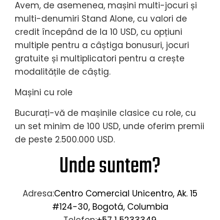
Avem, de asemenea, mașini multi-jocuri și
multi-denumiri Stand Alone, cu valori de
credit începând de la 10 USD, cu opțiuni
multiple pentru a câștiga bonusuri, jocuri
gratuite și multiplicatori pentru a crește
modalitățile de câștig.
Mașini cu role
Bucurați-vă de mașinile clasice cu role, cu
un set minim de 100 USD, unde oferim premii
de peste 2.500.000 USD.
Unde suntem?
Adresa:
Centro Comercial Unicentro, Ak. 15
#124-30, Bogotá, Columbia