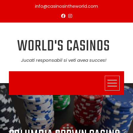
Skip
info@casinosintheworld.com
to
content
WORLD'S CASINOS
Jucati responsabil si veti avea succes!