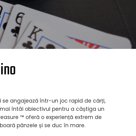
ino
se angajează într-un joc rapid de cărți,
mai întâi obiectivul pentru a câștiga un
Treasure ™ oferă o experiență extrem de
oboară pânzele și se duc în mare.