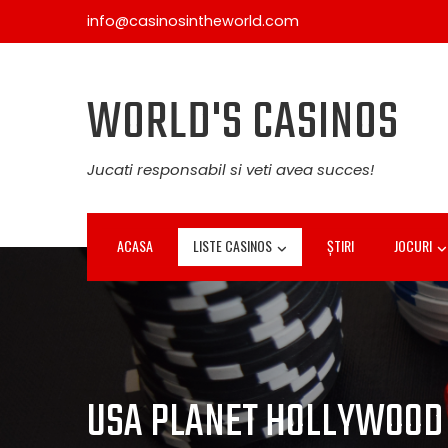
Skip
info@casinosintheworld.com
to
content
WORLD'S CASINOS
Jucati responsabil si veti avea succes!
ACASA
LISTE CASINOS
ȘTIRI
JOCURI
USA PLANET HOLLYWOOD 