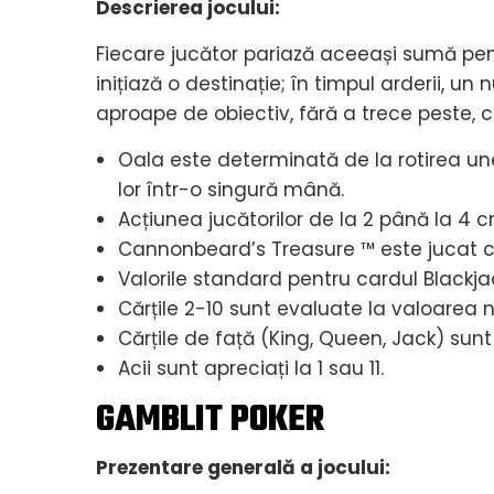
Descrierea jocului:
Fiecare jucător pariază aceeași sumă pen
inițiază o destinație; în timpul arderii, u
aproape de obiectiv, fără a trece peste, c
Oala este determinată de la rotirea un
lor într-o singură mână.
Acțiunea jucătorilor de la 2 până la 4 
Cannonbeard’s Treasure ™ este jucat c
Valorile standard pentru cardul Blackja
Cărțile 2-10 sunt evaluate la valoarea 
Cărțile de față (King, Queen, Jack) sunt
Acii sunt apreciați la 1 sau 11.
GAMBLIT POKER
Prezentare generală a jocului: