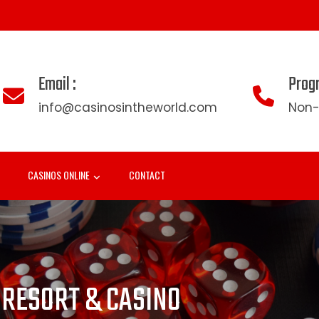
Email :
Prog
info@casinosintheworld.com
Non-
CASINOS ONLINE
CONTACT
RESORT & CASINO