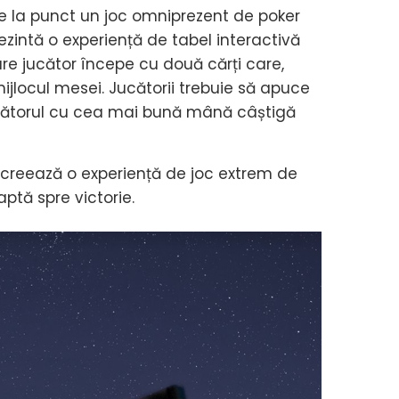
e la punct un joc omniprezent de poker
rezintă o experiență de tabel interactivă
are jucător începe cu două cărți care,
ijlocul mesei. Jucătorii trebuie să apuce
ucătorul cu cea mai bună mână câștigă
it creează o experiență de joc extrem de
aptă spre victorie.