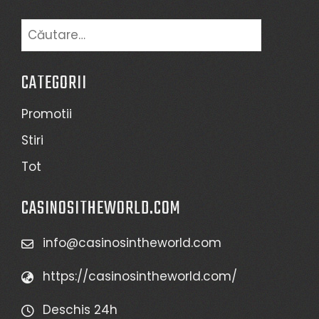
Caută
după:
CATEGORII
Promotii
Stiri
Tot
CASINOSITHEWORLD.COM
info@casinosintheworld.com
https://casinosintheworld.com/
Deschis 24h