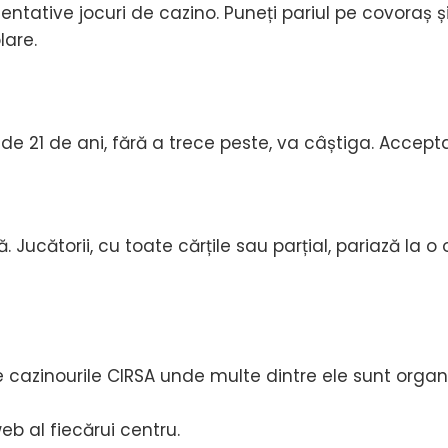
ezentative jocuri de cazino. Puneți pariul pe covora
lare.
 de 21 de ani, fără a trece peste, va câștiga. Accep
. Jucătorii, cu toate cărțile sau parțial, pariază la 
tre cazinourile CIRSA unde multe dintre ele sunt organ
eb al fiecărui centru.