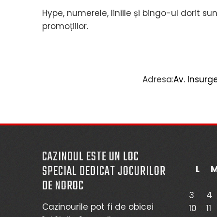
Hype, numerele, liniile și bingo-ul dorit su
promoțiilor.
Adresa:
Av. Insurg
CAZINOUL ESTE UN LOC
SPECIAL DEDICAT JOCURILOR
L
DE NOROC
3
4
Cazinourile pot fi de obicei
10
11