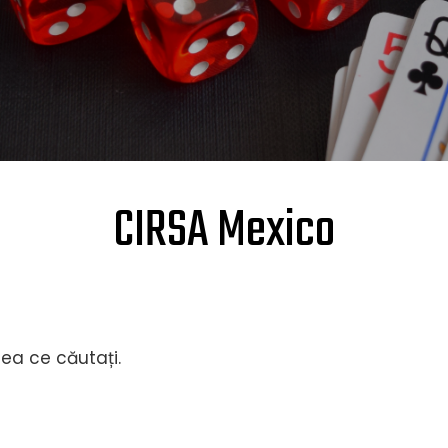
CIRSA Mexico
eea ce căutați.