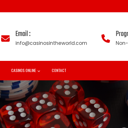
Email :
Prog
info@casinosintheworld.com
Non-
CASINOS ONLINE
CONTACT