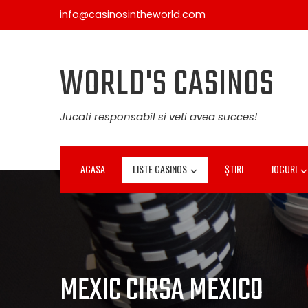
Skip
info@casinosintheworld.com
to
content
WORLD'S CASINOS
Jucati responsabil si veti avea succes!
ACASA
LISTE CASINOS
ȘTIRI
JOCURI
MEXIC CIRSA MEXICO