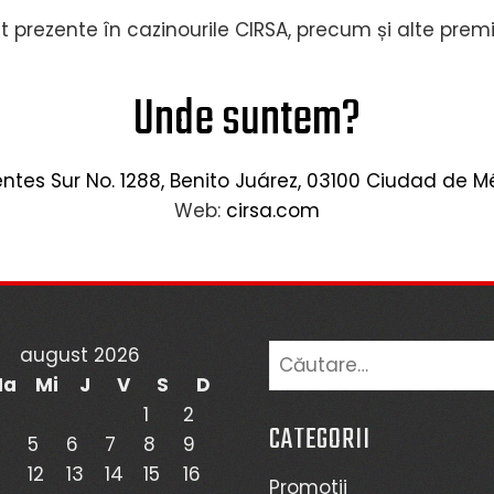
nt prezente în cazinourile CIRSA, precum și alte premii
Unde suntem?
entes Sur No. 1288, Benito Juárez, 03100 Ciudad de M
Web:
cirsa.com
Caută
august 2026
după:
Ma
Mi
J
V
S
D
1
2
CATEGORII
5
6
7
8
9
12
13
14
15
16
Promotii