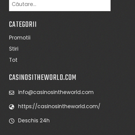
Caută
după:
CATEGORII
Promotii
Stiri
Tot
CASINOSITHEWORLD.COM
info@casinosintheworld.com
https://casinosintheworld.com/
Deschis 24h