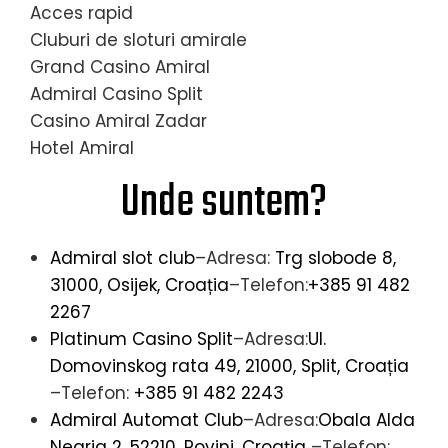
Acces rapid
Cluburi de sloturi amirale
Grand Casino Amiral
Admiral Casino Split
Casino Amiral Zadar
Hotel Amiral
Unde suntem?
Admiral slot club
–Adresa:
Trg slobode 8,
31000, Osijek, Croația
–Telefon:
+385 91 482
2267
Platinum Casino Split
–Adresa:
Ul.
Domovinskog rata 49, 21000, Split, Croația
–Telefon:
+385 91 482 2243
Admiral Automat Club
–Adresa:
Obala Alda
Negria 2, 52210, Rovinj, Croația
–Telefon: