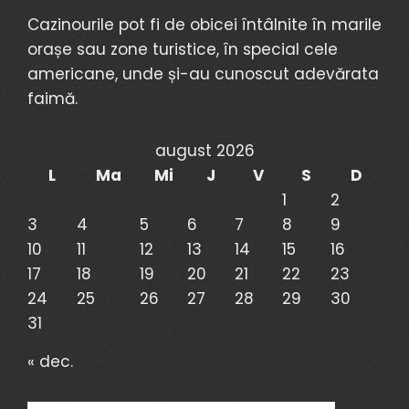
Cazinourile pot fi de obicei întâlnite în marile
orașe sau zone turistice, în special cele
americane, unde și-au cunoscut adevărata
faimă.
august 2026
L
Ma
Mi
J
V
S
D
1
2
3
4
5
6
7
8
9
10
11
12
13
14
15
16
17
18
19
20
21
22
23
24
25
26
27
28
29
30
31
« dec.