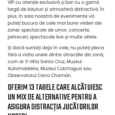
VIP cu atenție exclusivă și bar cu o gamă
largă de băuturi și atmosferă distractivă. În
plus, în sala noastră de evenimente vă
puteți bucura de cele mai bune vederi ale
zonei: spectacole de umor, concerte,
petreceri, spectacole live și multe altele.
Și dacă sunteți deja în vale, nu puteți pleca
fără a vizita unele dintre atracțiile din zonă,
cum ar fi Viña Santa Cruz, Muzeul
Automobilelor, Muzeul Colchagua sau
Observatorul Cerro Chamán.
OFERIM 13 TABELE CARE ALCĂTUIESC
UN MIX DE ALTERNATIVE PENTRU A
ASIGURA DISTRACȚIA JUCĂTORILOR