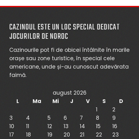
CAZINOUL ESTE UN LOC SPECIAL DEDICAT
JOCURILOR DE NOROC
Cazinourile pot fi de obicei întâlnite în marile
orașe sau zone turistice, în special cele
americane, unde și-au cunoscut adevărata
faimă.
august 2026
L
Ma
Mi
J
V
S
D
1
2
3
4
5
6
7
8
9
10
11
12
13
14
15
16
17
18
19
20
21
22
23