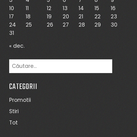
3
4
5
6
7
8
9
10
11
12
13
14
15
16
17
18
19
20
21
22
23
24
25
26
27
28
29
30
31
« dec.
Caută
după:
CATEGORII
Promotii
Stiri
Tot