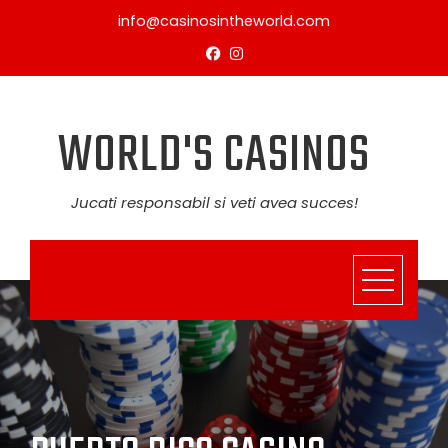
Skip
info@casinosintheworld.com
to
content
WORLD'S CASINOS
Jucati responsabil si veti avea succes!