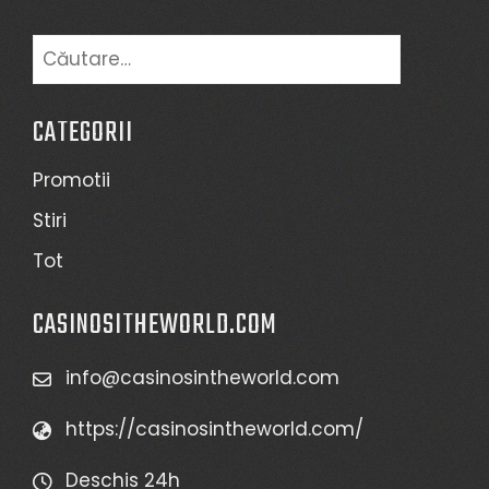
Caută
după:
CATEGORII
Promotii
Stiri
Tot
CASINOSITHEWORLD.COM
info@casinosintheworld.com
https://casinosintheworld.com/
Deschis 24h