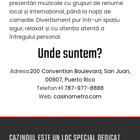
prezentări muzicale cu grupuri de renume
local și internațional, până la nopți de
comedie. Divertisment pur într-un spațiu
sigur, relaxat și cu atenția atentă a
întregului personal.
Unde suntem?
Adresa:
200 Convention Boulevard, San Juan,
00907, Puerto Rico
Telefon:
+1 787-977-8888
Web:
casinometro.com
CAZINOUL ESTE UN LOC SPECIAL DEDICAT