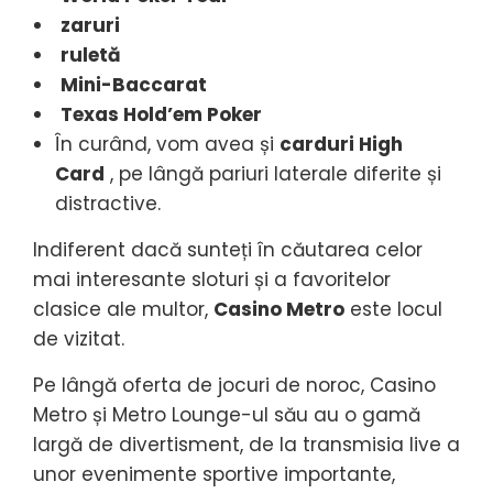
zaruri
ruletă
Mini-Baccarat
Texas Hold’em Poker
În curând, vom avea și
carduri High
Card
, pe lângă pariuri laterale diferite și
distractive.
Indiferent dacă sunteți în căutarea celor
mai interesante sloturi și a favoritelor
clasice ale multor,
Casino Metro
este locul
de vizitat.
Pe lângă oferta de jocuri de noroc, Casino
Metro și Metro Lounge-ul său au o gamă
largă de divertisment, de la transmisia live a
unor evenimente sportive importante,