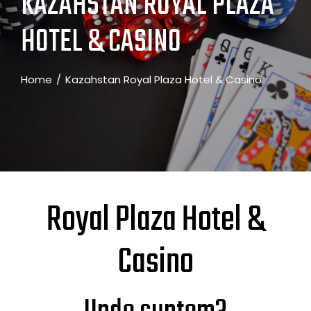
KAZAHSTAN ROYAL PLAZA
HOTEL & CASINO
Home
Kazahstan Royal Plaza Hotel & Casino
Royal Plaza Hotel &
Casino