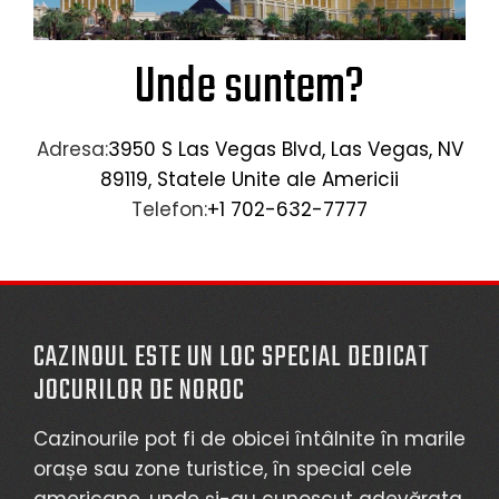
Unde suntem?
Adresa:
3950 S Las Vegas Blvd, Las Vegas, NV
89119, Statele Unite ale Americii
Telefon:
+1 702-632-7777
CAZINOUL ESTE UN LOC SPECIAL DEDICAT
JOCURILOR DE NOROC
Cazinourile pot fi de obicei întâlnite în marile
orașe sau zone turistice, în special cele