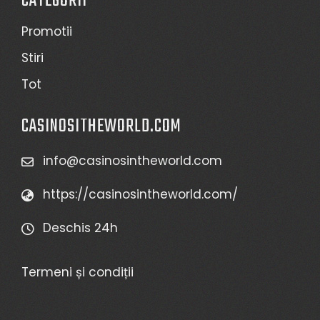
CATEGORII
Promotii
Stiri
Tot
CASINOSITHEWORLD.COM
info@casinosintheworld.com
https://casinosintheworld.com/
Deschis 24h
Termeni și condiții